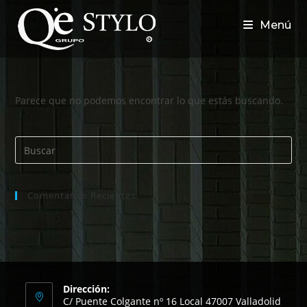
Ir
al
Menú
contenido
Parece que no podemos encontrar lo que estás buscando.
Comentarios Recientes
Dirección:
C/ Puente Colgante nº 16 Local 47007 Valladolid