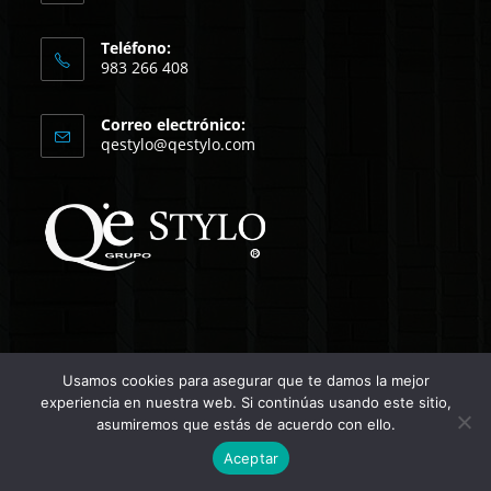
Teléfono:
983 266 408
Correo electrónico:
Se
qestylo@qestylo.com
abre
en
tu
aplicación
Usamos cookies para asegurar que te damos la mejor
experiencia en nuestra web. Si continúas usando este sitio,
Copyright Qestylo
asumiremos que estás de acuerdo con ello.
Aceptar